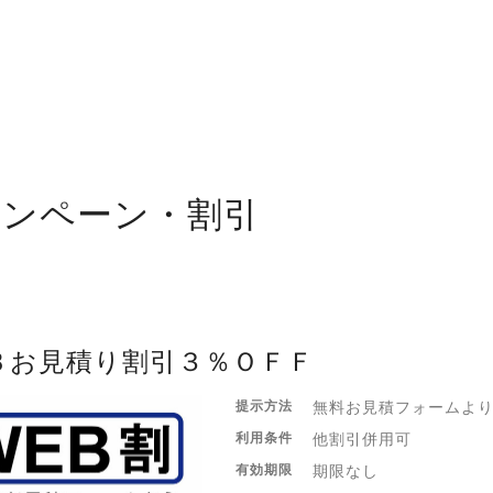
ャンペーン・割引
Ｂお見積り割引３％ＯＦＦ
提示方法
無料お見積フォームよ
利用条件
他割引併用可
有効期限
期限なし