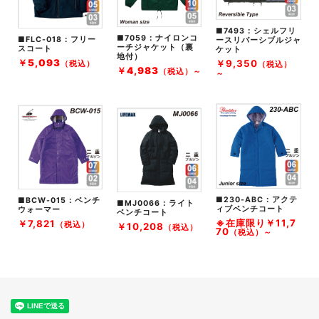
■7493
：シェルフリ
■7059
：ナイロンコ
■FLC-018
：フリー
ースリバーシブルジャ
ーチジャケット（裏
スコート
ケット
地付）
￥5,093
￥
9,350
（税込）
（税込）
￥4,983
（税込）～
～
■230-ABC
：アクテ
■BCW-015
：ベンチ
■MJ0066
：ライト
ィブベンチコート
ウォーマー
ベンチコート
※在庫限り
￥
11,7
￥
7,821
（税込）
￥
10,208
（税込）
70
（税込）～