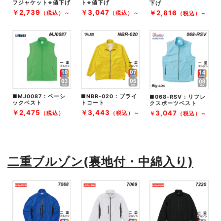
フジャケット※値下げ
ト
※値下げ
下げ
￥2,739
￥3,047
￥2,816
（税込）～
（税込）～
（税込）～
■MJ0087：ベーシ
■NBR-020：ブライ
■
068-RSV：リフレ
ックベスト
トコート
クスポーツベスト
￥2,475
￥3,443
3,047
（税込）
（税込）～
￥
（税込）～
二重ブルゾン(裏地付・中綿入り)