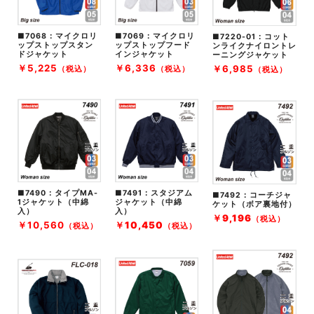
■7068
：マイクロリ
■7069
：マイクロリ
■7220-01：コット
ップストップスタン
ップストップフード
ンライクナイロントレ
ドジャケット
インジャケット
ーニングジャケット
￥
5,225
￥
6,336
￥6,985
（税込）
（税込）
（税込）
■7490
：タイプMA-
■7491
：スタジアム
■7492
：コーチジャ
1ジャケット（中綿
ジャケット（中綿
ケット（ボア裏地付）
入）
入）
￥9,196
（税込）
￥
10,560
￥
10,450
（税込）
（税込）